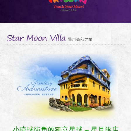
西班牙套房
套裝行程
行前須知
美食設施
交通說明
小琉球景點
預約訂房
匯款通知
小琉球街角的獨立星球 – 星月旅店