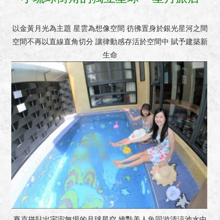
聯絡我們
以金黃月光為主題 星雲為想像空間 彷彿置身於銀光星河之間
空間不再以直線直角切分 讓律動感存活於空間中 賦予建築新
生命
賽克拼貼出宇宙無垠的月球星空 嬌豔美人魚同游清涼池水中