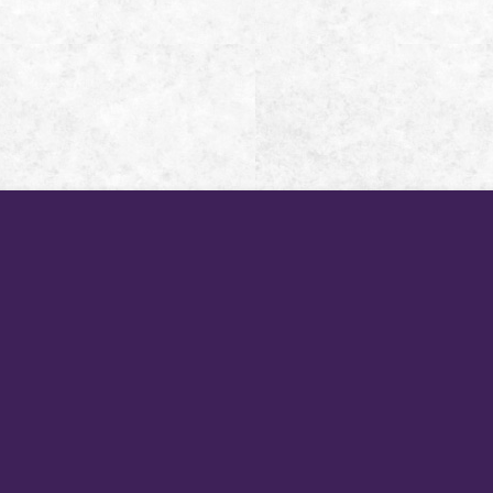
新訊公告
星月奇幻之旅
What's New
Star Moon Villa
西班牙套房
套裝行程
Guestroom
Packages
行前須知
美食設施
Notice
Dining
交通說明
小琉球景點
Location
Traveling
-