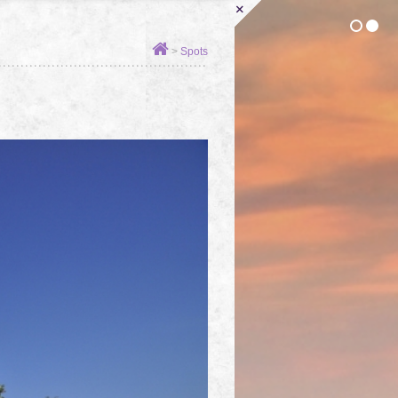
+
1
2
>
Spots