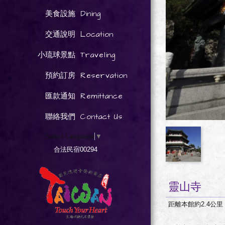
Dining
美食設施
Location
交通說明
Traveling
小琉球景點
Reservation
預約訂房
Remittance
匯款通知
Contact Us
聯絡我們
Select Language
▼
合法民宿00294
靈山寺
距離本館約2.4公