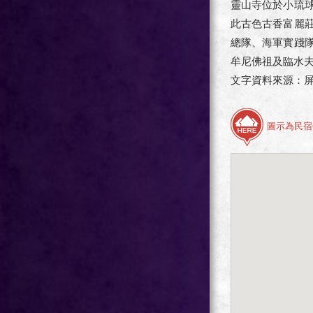
靈山寺位於小琉
此古色古香富麗
總隊、海軍實踐
牟尼佛祖及臨水
文字資料來源：
圖示為民宿