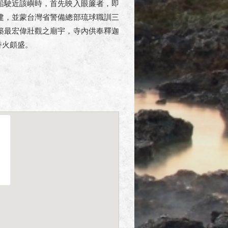
船駛近該嶼時，首先映入眼簾者，即
建，並蒙台灣省警備總部琉球職訓三
築最宏偉壯觀之廟宇，寺內供奉釋迦
香火頗盛。