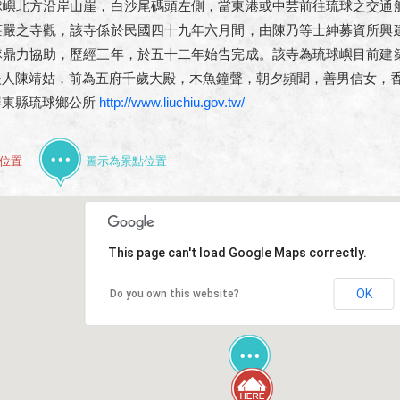
球嶼北方沿岸山崖，白沙尾碼頭左側，當東港或中芸前往琉球之交通
莊嚴之寺觀，該寺係於民國四十九年六月間，由陳乃等士紳募資所興
隊鼎力協助，歷經三年，於五十二年始告完成。該寺為琉球嶼目前建
夫人陳靖姑，前為五府千歲大殿，木魚鐘聲，朝夕頻聞，善男信女，
屏東縣琉球鄉公所
http://www.liuchiu.gov.tw/
位置
圖示為景點位置
This page can't load Google Maps correctly.
OK
Do you own this website?