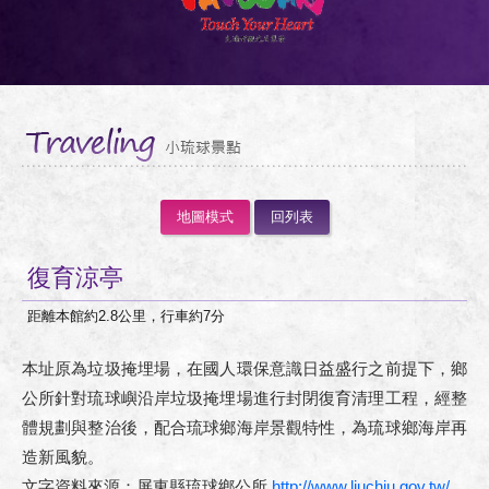
西班牙套房
套裝行程
行前須知
美食設施
地圖模式
回列表
交通說明
復育涼亭
距離本館約2.8公里，行車約7分
小琉球景點
本址原為垃圾掩埋場，在國人環保意識日益盛行之前提下，鄉
預約訂房
公所針對琉球嶼沿岸垃圾掩埋場進行封閉復育清理工程，經整
體規劃與整治後，配合琉球鄉海岸景觀特性，為琉球鄉海岸再
造新風貌。
匯款通知
文字資料來源：屏東縣琉球鄉公所
http://www.liuchiu.gov.tw/