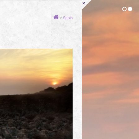
+
1
2
>
Spots