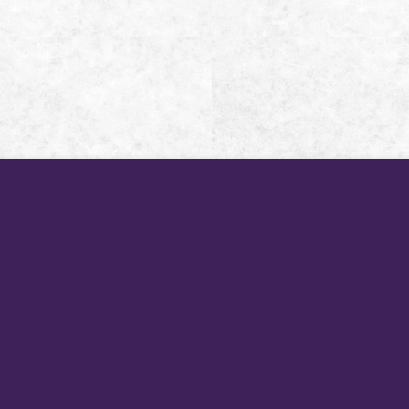
新訊公告
星月奇幻之旅
What's New
Star Moon Villa
西班牙套房
套裝行程
Guestroom
Packages
行前須知
美食設施
Notice
Dining
交通說明
小琉球景點
Location
Traveling
-