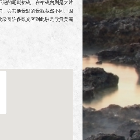
不絕的珊瑚裙礁，在裙礁內則是大片
峋，與其他景點的景觀截然不同。因
此吸引許多觀光客到此駐足欣賞美麗