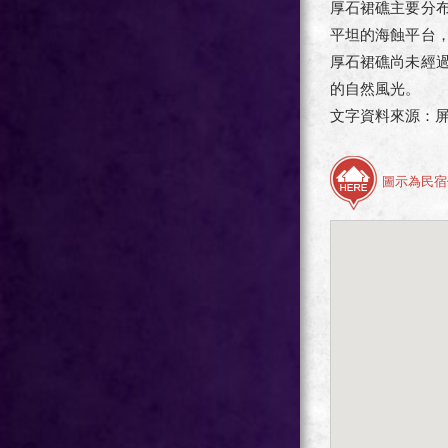
厚石裙礁主要分
平坦的海蝕平台
厚石裙礁尚未經
的自然風光。
文字資料來源：
圖示為民宿