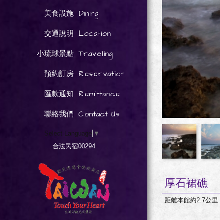
Dining
美食設施
Location
交通說明
Traveling
小琉球景點
Reservation
預約訂房
Remittance
匯款通知
Contact Us
聯絡我們
Select Language
▼
合法民宿00294
厚石裙礁
距離本館約2.7公