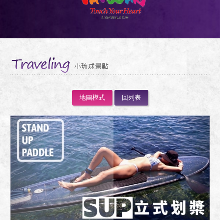
西班牙套房
套裝行程
行前須知
美食設施
地圖模式
回列表
交通說明
小琉球景點
預約訂房
匯款通知