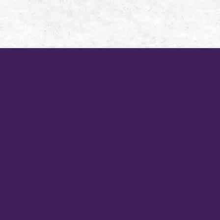
新訊公告
星月奇幻之旅
What's New
Star Moon Villa
西班牙套房
套裝行程
Guestroom
Packages
行前須知
美食設施
Notice
Dining
交通說明
小琉球景點
Location
Traveling
-
預約訂房
匯款通知
Reservation
Remittance
聯絡我們
潁璋彎管工程
Contact Us